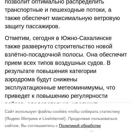
позволит оптимально распределить
транспортные и пешеходные потоки, а
также обеспечит максимальную ветровую
защиту пассажиров.
Отметим, сегодня в Южно-Сахалинске
также развернуто строительство новой
взлётно-посадочной полосы. Она обеспечит
прием всех типов воздушных судов. В
результате повышения категории
аэродрома будут снижены
эксплуатационные метеоминимумы, что
приведет к повышению регулярности
рейсов, следовательно, увеличит
Cайт использует файлы cookies чтобы собирать статистику
пассажиропоток.
(Яндекс.Метрика и Liveinternet).
Продолжая пользоваться
сайтом, Вы соглашаетесь с
Политикой обработки
Понравилась статья?