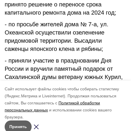
принято решение о переносе срока
капитального ремонта дома на 2024 год;
- по просьбе жителей дома № 7-а, ул.
Океанской осуществили озеленение
придомовой территории. Высадили
саженцы японского клена и рябины;
- приняли участие в праздновании Дня
России и вручили памятный подарок от
Сахалинской думы ветерану южных Курил,
Почетному гражданину Южно-Курильского
Cайт использует файлы cookies чтобы собирать статистику
района В. М. Суковатицыной.
(Яндекс.Метрика и Liveinternet).
Продолжая пользоваться
сайтом, Вы соглашаетесь с
Политикой обработки
Понравилась статья?
персональных данных
и использовании cookies вашего
по оценке
5
пользователей
браузера.
5
4
3
2
1
Принять