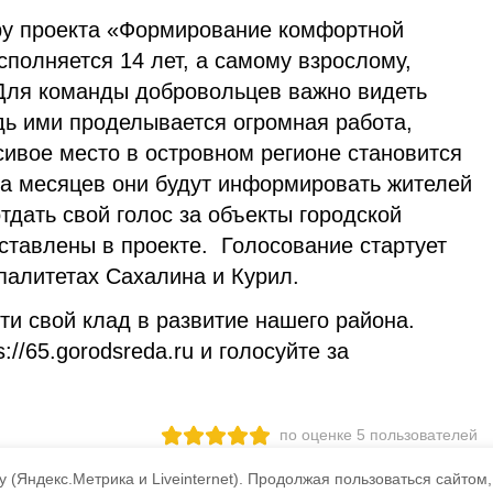
 проекта «Формирование комфортной
сполняется 14 лет, а самому взрослому,
 Для команды добровольцев важно видеть
едь ими проделывается огромная работа,
сивое место в островном регионе становится
ра месяцев они будут информировать жителей
отдать свой голос за объекты городской
ставлены в проекте. Голосование стартует
палитетах Сахалина и Курил.
и свой клад в развитие нашего района.
://65.gorodsreda.ru и голосуйте за
по оценке
5
пользователей
3
2
1
 (Яндекс.Метрика и Liveinternet).
Продолжая пользоваться сайтом,