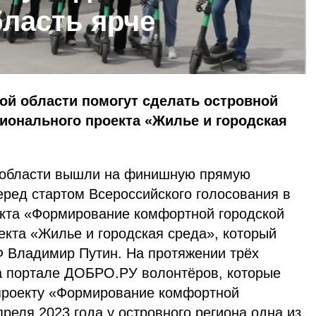
ласть ярче
ой области помогут сделать островной
ционального проекта «Жилье и городская
области вышли на финишную прямую
еред стартом Всероссийского голосования в
кта «Формирование комфортной городской
екта «Жилье и городская среда», который
Ф Владимир Путин.
На протяжении трёх
а портале ДОБРО.РУ волонтёров, которые
проекту «Формирование комфортной
преля 2023 года у островного региона одна из