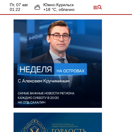
пт, 07 авг.
Южно-Курильск
01:22
+
18
°С,
облачно