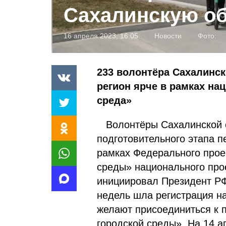
Сахалинскую об
16 апреля 2023, 16:05
Новости
Фото:
233 волонтёра Сахалинск
регион ярче в рамках на
среда»
Волонтёры Сахалинской 
подготовительного этапа п
рамках Федерального прое
среды» национального про
инициировал Президент Р
недель шла регистрация н
желают присоединиться к 
городской среды». На 14 а