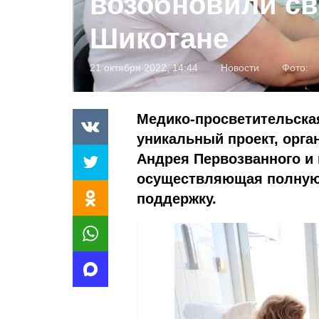
возобновили св
Шикотане
21 октября 2022, 14:44
Новости
Фото:
Медико-просветительска
уникальный проект, орг
Андрея Первозванного и 
осуществляющая полную
поддержку.