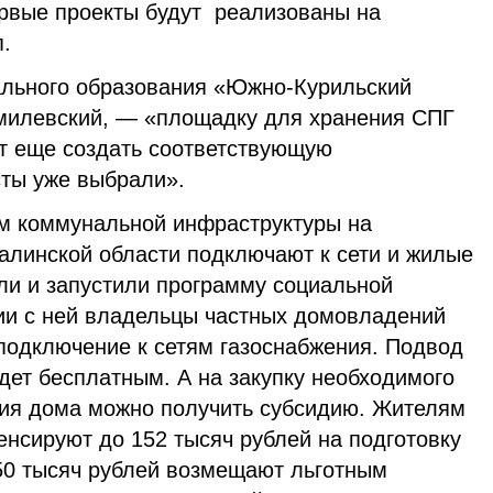
ервые проекты будут реализованы на
.
ального образования «Южно-Курильский
омилевский, — «площадку для хранения СПГ
ит еще создать соответствующую
исты уже выбрали».
м коммунальной инфраструктуры на
алинской области подключают к сети и жилые
ли и запустили программу социальной
вии с ней владельцы частных домовладений
 подключение к сетям газоснабжения. Подвод
удет бесплатным. А на закупку необходимого
ия дома можно получить субсидию. Жителям
нсируют до 152 тысяч рублей на подготовку
 50 тысяч рублей возмещают льготным