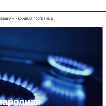
икация – народная программа
народная