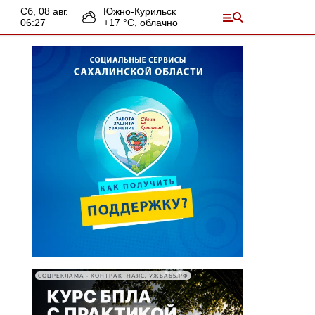
сб, 08 авг.
Южно-Курильск
06:27
+
17
°С,
облачно
СОЦРЕКЛАМА • КОНТРАКТНАЯСЛУЖБА65.РФ