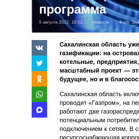
программа
5 августа 2022, 16:51
Новости
Фото:
zna
Сахалинская область уже
газификации: на острова
котельные, предприятия,
масштабный проект — это
будущее, но и в благосо
Сахалинская область вклю
проводит «Газпром», на пе
работают две газораспред
потенциальным потребител
подключением к сетям. В с
ресурсоснабжающая корпор