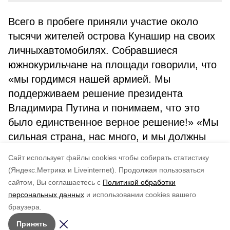
Всего в пробеге приняли участие около
тысячи жителей острова Кунашир на своих
личныхавтомобилях. Собравшиеся
южнокурильчане на площади говорили, что
«мы гордимся нашей армией. Мы
поддерживаем решение президента
Владимира Путина и понимаем, что это
было единственное верное решение!» «Мы
сильная страна, нас много, и мы должны
поддержать российскую армию», –
Cайт использует файлы cookies чтобы собирать статистику
говорили жители Кунашира.
(Яндекс.Метрика и Liveinternet).
Продолжая пользоваться
сайтом, Вы соглашаетесь с
Политикой обработки
Понравилась статья?
персональных данных
и использовании cookies вашего
по оценке
4
пользователей
браузера.
5
4
3
2
1
Принять