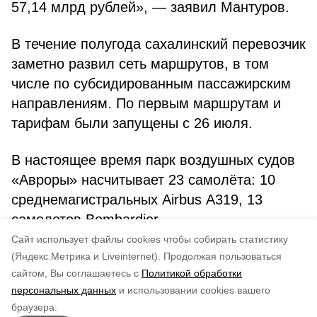
57,14 млрд рублей», — заявил Мантуров.
В течение полугода сахалинский перевозчик
заметно развил сеть маршрутов, в том
числе по субсидированным пассажирским
направлениям. По первым маршрутам и
тарифам были запущены с 26 июля.
В настоящее время парк воздушных судов
«Авроры» насчитывает 23 самолёта: 10
среднемагистральных Airbus А319, 13
самолетов Bombardier.
Cайт использует файлы cookies чтобы собирать статистику
Авторы:
Андрей Киселев
(Яндекс.Метрика и Liveinternet).
Продолжая пользоваться
сайтом, Вы соглашаетесь с
Политикой обработки
Понравилась статья?
персональных данных
и использовании cookies вашего
по оценке
5
пользователей
браузера.