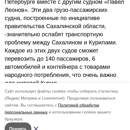
Петербурге вместе с другим судном «Павел
Леонов». Эти два грузо-пассажирских
судна, построенные по инициативе
правительства Сахалинской области,
-значительно ослабят транспортную
проблему между Сахалином и Курилами.
Каждое из этих двух судов сможет
перевозить до 140 пассажиров, 6
автомобилей и контейнера с товарами
народного потребления, что очень важно
для жителей Курил
Cайт использует файлы cookies чтобы собирать статистику
Авторы:
Андрей Киселев
(Яндекс.Метрика и Liveinternet).
Продолжая пользоваться
сайтом, Вы соглашаетесь с
Политикой обработки
Понравилась статья?
персональных данных
и использовании cookies вашего
по оценке
4
пользователей
браузера.
5
4
3
2
1
Принять