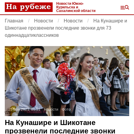
Новости Южно-
Курильска и
Сахалинской области
Главная
Новости
Новости
На Кунашире и
Шикотане прозвенели последние звонки для 73
одиннадцатиклассников
25 мая 2021, 05:51
Новости
Фото:
На Кунашире и Шикотане
прозвенели последние звонки