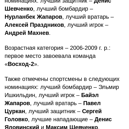
номинациях: лучший защитник –
Денис
Шевченко
, лучший бомбардир –
Нурланбек Жапаров
, лучший вратарь –
Алексей Праздников
, лучший игрок –
Андрей Махнев
.
Возрастная категория – 2006-2009 г. р.:
первое место завоевала команда
«
Восход-2
».
Также отмечены спортсмены в следующих
номинациях: лучший бомбардир – Эльмир
Ишкильдин, лучший игрок –
Байэл
Жапаров
, лучший вратарь –
Павел
Цуркан
, лучший защитник –
Сергей
Головко
, лучшие нападающие –
Денис
Яловинский
и
Максим Шевченко
.