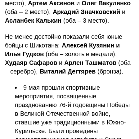
место),
Артем Аксенов
и
Олег Вакуленко
(оба – 2 место),
Аркадий Значковский
и
Асланбек Калькин
(оба – 3 место).
Не менее достойно показали себя юные
бойцы с Шикотана:
Алексей Кузянин и
Илья Гудков
(оба – золотые медали),
Худаяр Сафаров
и
Арлен Ташматов
(оба
– серебро),
Виталий Дегтярев
(бронза).
9 мая прошли спортивные
мероприятия, посвященные
празднованию 76-й годовщины Победы
в Великой Отечественной войне,
ставшие уже традиционными в Южно-
Курильске. Были проведены