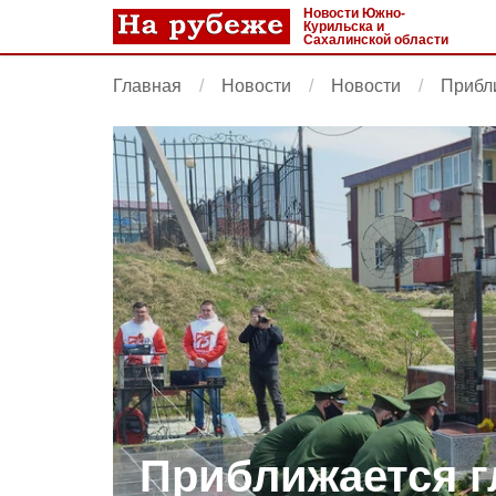
Новости Южно-
Курильска и
Сахалинской области
Главная
Новости
Новости
Прибл
Приближается 