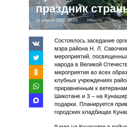
праздник стран
16 апреля 2021, 08:09
Новости
Фото:
Состоялось заседание оргк
мэра района Н. Л. Савочк
мероприятий, посвященных
народа в Великой Отечест
мероприятия во всех обра
клубных учреждениях райо
приравненным к ветеранам
Шикотане и 3 – на Кунашир
подарки. Планируется прив
городских кладбищах Куна
9 мая на Кунашире в райце