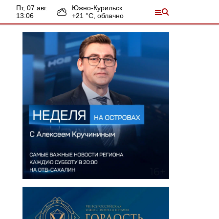
пт, 07 авг.
Южно-Курильск
13:06
+
21
°С,
облачно