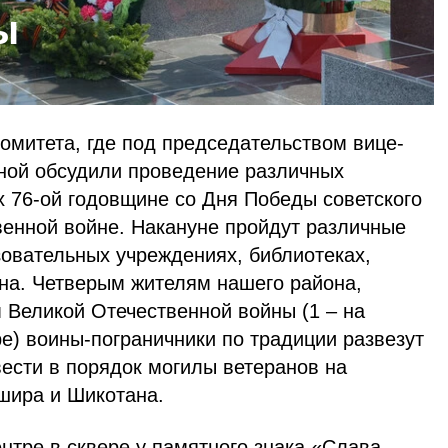
ы
омитета, где под председательством вице-
иной обсудили проведение различных
 76-ой годовщине со Дня Победы советского
венной войне. Накануне пройдут различные
зовательных учреждениях, библиотеках,
на. Четверым жителям нашего района,
 Великой Отечественной войны (1 – на
е) воины-пограничники по традиции развезут
ести в порядок могилы ветеранов на
шира и Шикотана.
нтре в сквере у памятного знака «Слава