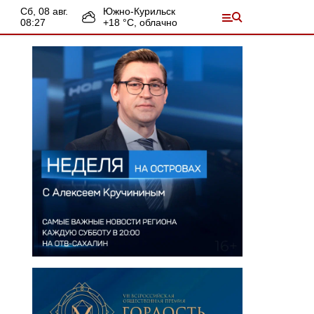
сб, 08 авг.
Южно-Курильск
08:27
+
18
°С,
облачно