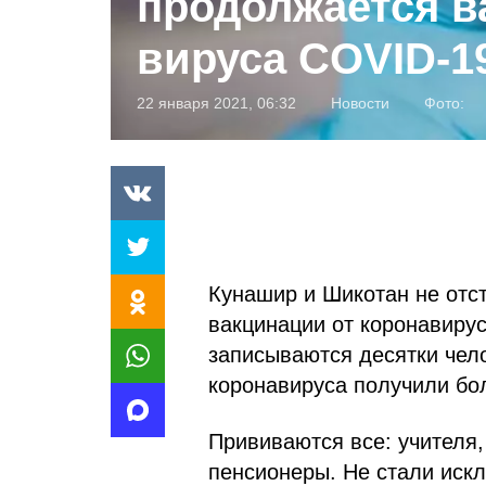
продолжается в
вируса COVID-1
22 января 2021, 06:32
Новости
Фото:
Кунашир и Шикотан не отст
вакцинации от коронавиру
записываются десятки чел
коронавируса получили бо
Прививаются все: учителя,
пенсионеры. Не стали иск