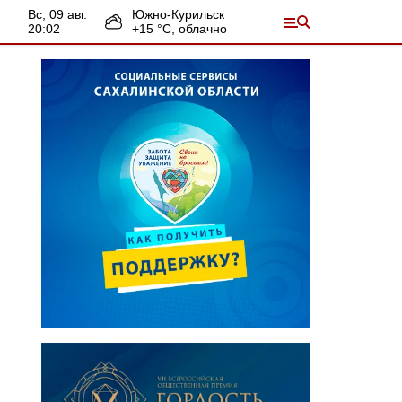
вс, 09 авг.
Южно-Курильск
20:02
+
15
°С,
облачно