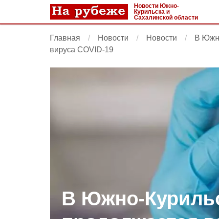
Новости Южно-
Курильска и
Сахалинской области
Главная
Новости
Новости
В Южн
вируса COVID-19
В Южно-Куриль