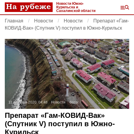
Новости Южно-
Курильска и
Сахалинской области
Главная
Новости
Новости
Препарат «Гам-
КОВИД-Вак» (Спутник V) поступил в Южно-Курильск
11 декабря 2020, 04:48
Новости
Фото:
Препарат «Гам-КОВИД-Вак»
(Спутник V) поступил в Южно-
Курильск