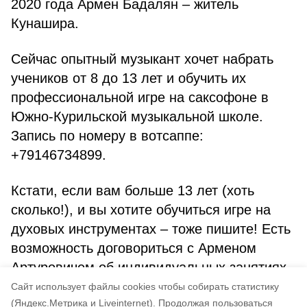
2020 года Армен Бадалян – житель
Кунашира.
Сейчас опытный музыкант хочет набрать
учеников от 8 до 13 лет и обучить их
профессиональной игре на саксофоне в
Южно-Курильской музыкальной школе.
Запись по номеру в вотсаппе:
+79146734899.
Кстати, если вам больше 13 лет (хоть
сколько!), и вы хотите обучиться игре на
духовых инструментах – тоже пишите! Есть
возможность договориться с Арменом
Артуровичем об индивидуальных занятиях.
Cайт использует файлы cookies чтобы собирать статистику
Авторы:
Андрей Киселев
(Яндекс.Метрика и Liveinternet).
Продолжая пользоваться