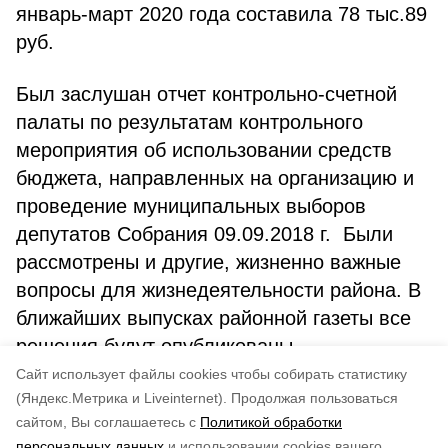
январь-март 2020 года составила 78 тыс.89
руб.
Был заслушан отчет контрольно-счетной
палаты по результатам контрольного
мероприятия об использовании средств
бюджета, направленных на организацию и
проведение муниципальных выборов
депутатов Собрания 09.09.2018 г. Были
рассмотрены и другие, жизненно важные
вопросы для жизнедеятельности района. В
ближайших выпусках районной газеты все
решения будут опубликованы.
Cайт использует файлы cookies чтобы собирать статистику
Авторы:
Андрей Киселев
(Яндекс.Метрика и Liveinternet).
Продолжая пользоваться
сайтом, Вы соглашаетесь с
Политикой обработки
Понравилась статья?
персональных данных
и использовании cookies вашего