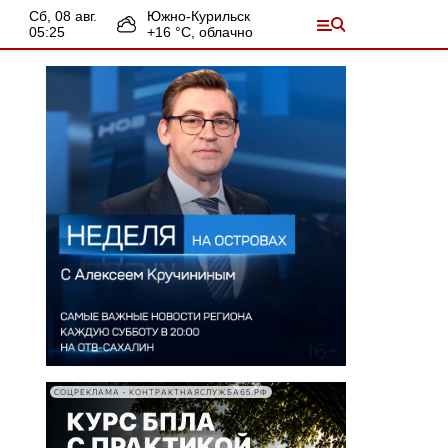
сб, 08 авг.
Южно-Курильск
05:25
+
16
°С,
облачно
СОЦРЕКЛАМА • КОНТРАКТНАЯСЛУЖБА65.РФ