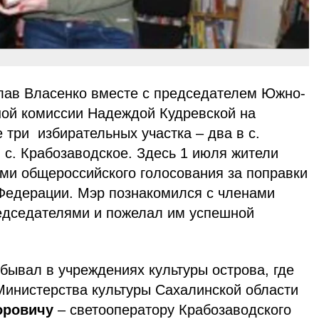
лав Власенко вместе с председателем Южно-
ой комиссии Надеждой Кудревской на
 три избирательных участка – два в с.
 с. Крабозаводское. Здесь 1 июля жители
ами общероссийского голосования за поправки
 Федерации. Мэр познакомился с членами
редседателями и пожелал им успешной
бывал в учреждениях культуры острова, где
Министерства культуры Сахалинской области
оровичу
– светооператору Крабозаводского