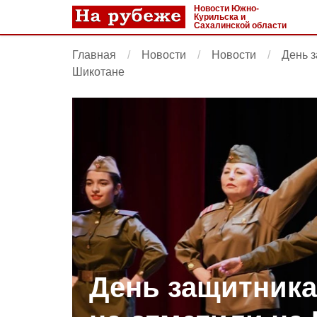
Новости Южно-
Курильска и
Сахалинской области
Главная
Новости
Новости
День з
Шикотане
День защитника