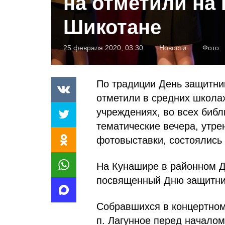
на отметили на
Шикотане
25 февраля 2020, 03:30
Новости
Фото:
По традиции День защитни
отметили в средних школа
учреждениях, во всех библ
тематические вечера, утр
фотовыставки, состоялись
На Кунашире в районном Д
посвященный Дню защитни
Собравшихся в концертном
п. Лагунное перед началом