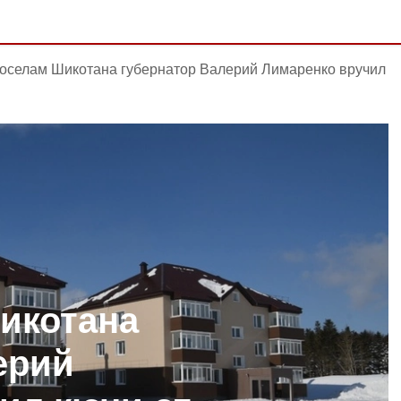
воселам Шикотана губернатор Валерий Лимаренко вручил
икотана
ерий