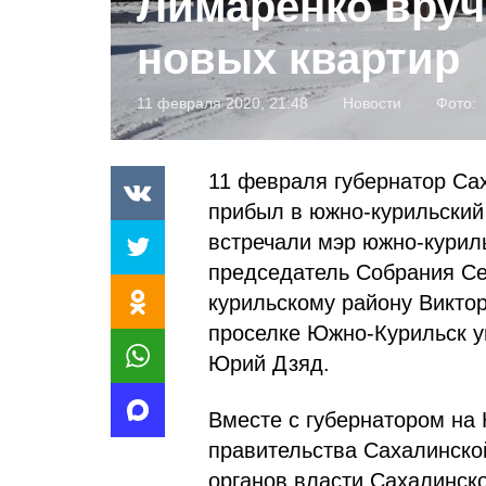
Лимаренко вруч
новых квартир
11 февраля 2020, 21:48
Новости
Фото:
11 февраля губернатор Са
прибыл в южно-курильский
встречали мэр южно-курил
председатель Собрания Се
курильскому району Викто
проселке Южно-Курильск у
Юрий Дзяд.
Вместе с губернатором н
правительства Сахалинско
органов власти Сахалинск