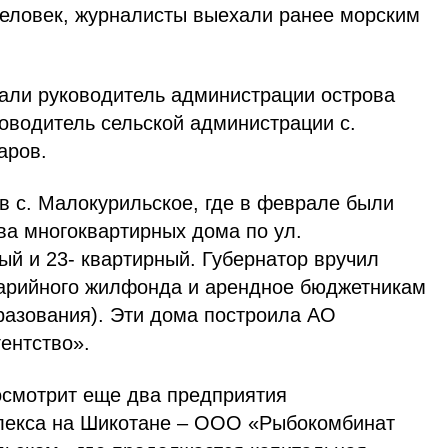
 человек, журналисты выехали ранее морским
чали руководитель администрации острова
оводитель сельской администрации с.
аров.
в с. Малокурильское, где в феврале были
ва многоквартирных дома по ул.
ый и 23- квартирный. Губернатор вручил
арийного жилфонда и арендное бюджетникам
разования). Эти дома построила АО
ентство».
 осмотрит еще два предприятия
лекса на Шикотане – ООО «Рыбокомбинат