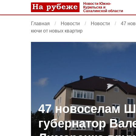
Новости Южно-
Курильска и
Сахалинской области
Главная
Новости
Новости
47 но
кючи от новых квартир
47 новоселам Ш
губернатор Вал