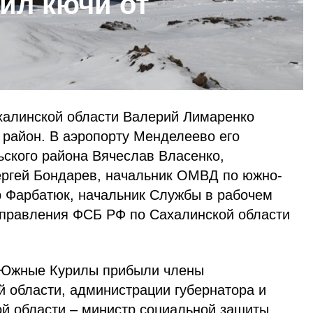
ил кючи от
халинской области Валерий Лимаренко
 район. В аэропорту Менделеево его
ьского района Вячеслав Власенко,
ргей Бондарев, начальник ОМВД по южно-
р Фарбатюк, начальник Службы в рабочем
правления ФСБ РФ по Сахалинской области
а Южные Курилы прибыли члены
й области, администрации губернатора и
ой области – министр социальной защиты