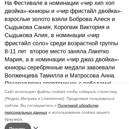
На Фестивале в номинации «чир хип хоп
двойка»-юниоры и «чир фристайл двойка»-
взрослые золото взяли Боброва Алеся и
Сыдыкова Сания, Корогвик Виктория и
Сыдыкова Алия, в номинации «чир
фристайл соло» среди возрастной группы
8-11 лет второе место заняла Лакетко
Мария, а в номинации «чир джаз двойка»-
юниоры серебрянные медали завоевали
Волженцева Тамилла и Матросова Анна.
Поздравляем спортсменок с победами!
Cайт использует файлы cookies чтобы собирать статистику
Авторы:
admin
(Яндекс.Метрика и Liveinternet).
Продолжая пользоваться
сайтом, Вы соглашаетесь с
Политикой обработки
Понравилась статья?
персональных данных
и использовании cookies вашего
по оценке
3
пользователей
браузера.
5
4
3
2
1
Принять