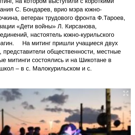
инг, на котором выступили с короткими
ания С. Бондарев, врио мэра южно-
очкина, ветеран трудового фронта Ф.Тароев,
зации «Дети войны» Л. Кирсанова,
оединений, настоятель южно-курильского
рагин. ⠀ На митинг пришли учащиеся двух
, представители общественности, местные
ые митинги состоялись и на Шикотане в
кол – в с. Малокурильском и с.