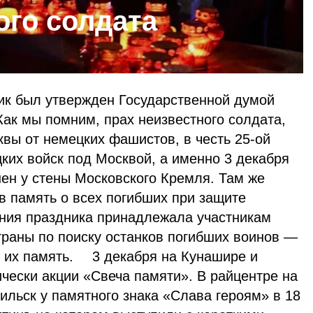
ого солдата
ник был утвержден Государственной думой
ак мы помним, прах неизвестного солдата,
вы от немецких фашистов, в честь 25-ой
ких войск под Москвой, а именно 3 декабря
нен у стены Московского Кремля. Там же
 в память о всех погибших при защите
ния праздника принадлежала участникам
раны по поиску останков погибших воинов —
ь их память. ⠀ 3 декабря на Кунашире и
чески акции «Свеча памяти». В райцентре на
ильск у памятного знака «Слава героям» в 18