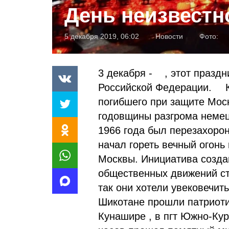
День неизвестн
5 декабря 2019, 06:02
Новости
Фото:
3 декабря - , этот празд
Российской Федерации. ⠀ К
погибшего при защите Моск
годовщины разгрома немец
1966 года был перезахоро
начал гореть вечный огонь
Москвы. Инициатива созда
общественных движений ст
так они хотели увековечит
Шикотане прошли патриоти
Кунашире , в пгт Южно-Кур