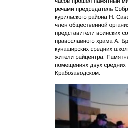
часов прошел памятный мит
речами председатель Собр
курильского района Н. Сав
член общественной органи
представители воинских с
православного храма А. Б
кунаширских средних школ
жители райцентра. Памятн
помещениях двух средних ш
Крабозаводском.