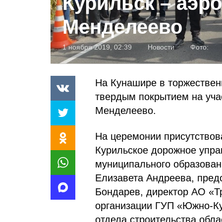
Курильск – аэр
Менделеево
1 ноября 2019, 02:39
Новости
Фото:
На Кунашире в торжественн
твердым покрытием на учас
Менделеево.
На церемонии присутствов
Курильское дорожное упра
муниципального образован
Елизавета Андреева, пред
Бондарев, директор АО «Т
организации ГУП «Южно-Ку
отдела строительства обл