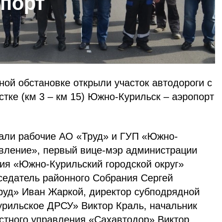
опорт
ой обстановке открыли участок автодороги с
тке (км 3 – км 15) Южно-Курильск – аэропорт
али рабочие АО «Труд» и ГУП «Южно-
вление», первый вице-мэр администрации
ия «Южно-Курильский городской округ»
седатель районного Собрания Сергей
руд» Иван Жаркой, директор субподрядной
рильское ДРСУ» Виктор Краль, начальник
астного управления «Сахавтодор» Виктор