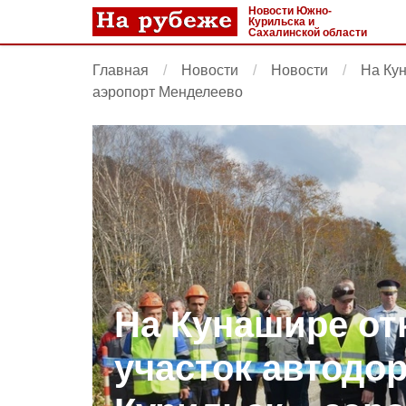
Новости Южно-
Курильска и
Сахалинской области
Главная
Новости
Новости
На Кун
аэропорт Менделеево
На Кунашире о
участок автодо