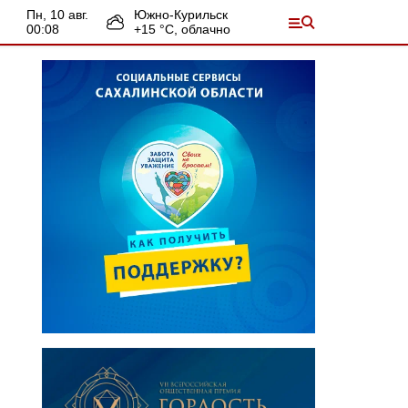
пн, 10 авг.
Южно-Курильск
00:08
+
15
°С,
облачно