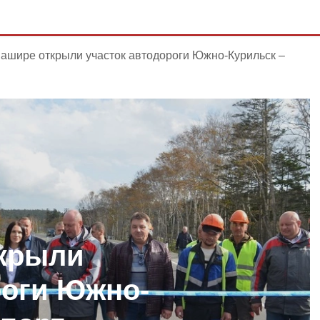
ашире открыли участок автодороги Южно-Курильск –
ткрыли
роги Южно-