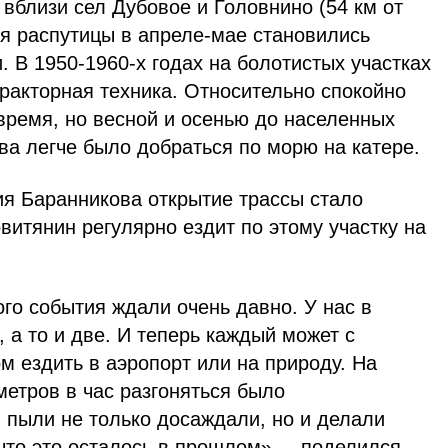
 вблизи сел Дубовое и Головнино (54 км от
мя распутицы в апреле-мае становились
 В 1950-1960-х годах на болотистых участках
ракторная техника. Относительно спокойно
время, но весной и осенью до населенных
ва легче было добраться по морю на катере.
я Баранникова открытие трассы стало
итянин регулярно ездит по этому участку на
го события ждали очень давно. У нас в
 а то и две. И теперь каждый может с
 ездить в аэропорт или на природу. На
метров в час разгоняться было
 пыли не только досаждали, но и делали
что это осталось в прошлом», – поделился