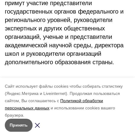
примут участие представители
государственных органов федерального и
регионального уровней, руководители
экспертных и других общественных
организаций, ученые и представители
академической научной среды, директора
школ и руководители организаций
дополнительного образования страны.
Cайт использует файлы cookies чтобы собирать статистику
Авторы:
admin
(Яндекс.Метрика и Liveinternet).
Продолжая пользоваться
сайтом, Вы соглашаетесь с
Политикой обработки
Понравилась статья?
персональных данных
и использовании cookies вашего
по оценке
5
пользователей
браузера.
5
4
3
2
1
Принять