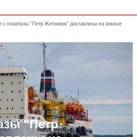
и с плавбазы "Петр Житников" доставлены на южные
азы "Петр