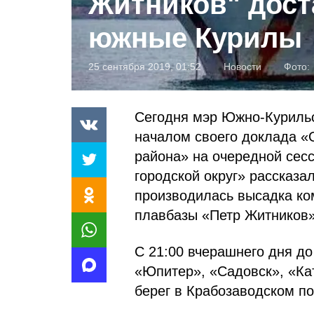
Житников" дост
южные Курилы
25 сентября 2019, 01:52
Новости
Фото:
Сегодня мэр Южно-Курильс
началом своего доклада «
района» на очередной се
городской округ» рассказа
производилась высадка ко
плавбазы «Петр Житников»
С 21:00 вчерашнего дня до
«Юпитер», «Садовск», «Ка
берег в Крабозаводском по