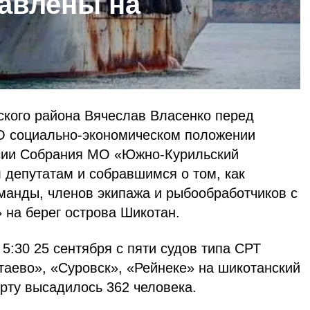
авлены на
кого района Вячеслав Власенко перед
О социально-экономическом положении
ссии Собрания МО «Южно-Курильский
л депутатам и собравшимся о том, как
манды, членов экипажа и рыбообработчиков с
 на берег острова Шикотан.
 5:30 25 сентября с пяти судов типа СРТ
таево», «Суровск», «Рейнеке» на шикотанский
рту высадилось 362 человека.