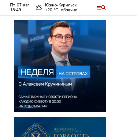
пт, 07 авг.
Южно-Курильск
18:49
+
20
°С,
облачно