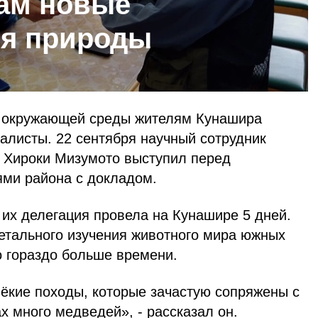
ам новые
ия природы
я окружающей среды жителям Кунашира
алисты. 22 сентября научный сотрудник
а Хироки Мизумото выступил перед
ми района с докладом.
 их делегация провела на Кунашире 5 дней.
детального изучения животного мира южных
о гораздо больше времени.
ёкие походы, которые зачастую сопряжены с
х много медведей», - рассказал он.