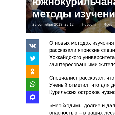
южнокурильчан
методы изучен
23 сентября 2019, 23:12
Новости
Фото:
О новых методах изучени
рассказали японские специ
Хоккайдского университет
заинтересованными жителя
Специалист рассказал, что
Ученый отметил, что для 
Курильских островов нужн
«Необходимы долгие и дал
опасностью – в ваших леса