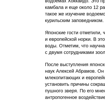
водоемах Хоккайдо. Это пр
камбала и еще около 12 р
такое же изучение водоем
курильским заповедником.
Японские гости отметили, 
и европейской норки. В эт
воды. Отметим, что научна
с двумя сотрудниками зоол
После выступления японск
наук Алексей Абрамов. Он
млекопитающих и европейс
установить причины сокращ
пушного зверя. По его мн
антропогенное воздействи