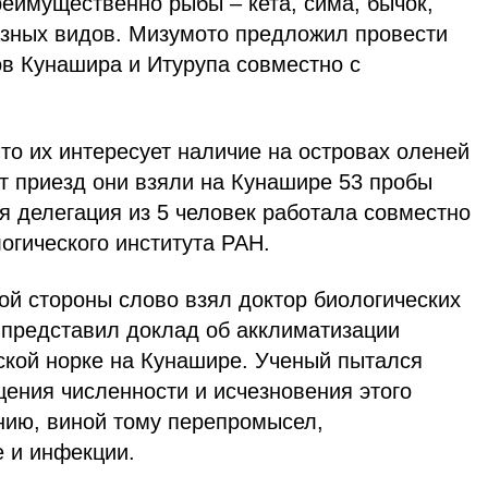
еимущественно рыбы – кета, сима, бычок,
азных видов. Мизумото предложил провести
ов Кунашира и Итурупа совместно с
что их интересует наличие на островах оленей
от приезд они взяли на Кунашире 53 пробы
я делегация из 5 человек работала совместно
огического института РАН.
ой стороны слово взял доктор биологических
 представил доклад об акклиматизации
кой норке на Кунашире. Ученый пытался
ения численности и исчезновения этого
ению, виной тому перепромысел,
е и инфекции.