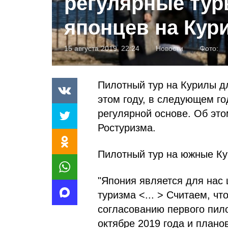
регулярные тур
японцев на Кур
15 августа 2019, 22:24
Новости
Фото:
Пилотный тур на Курилы дл
этом году, в следующем го
регулярной основе. Об эт
Ростуризма.
Пилотный тур на южные Ку
"Япония является для нас
туризма <... > Считаем, ч
согласованию первого пило
октябре 2019 года и плано