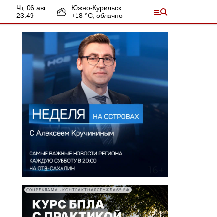
чт, 06 авг.
Южно-Курильск
23:49
+
18
°С,
облачно
СОЦРЕКЛАМА • КОНТРАКТНАЯСЛУЖБА65.РФ