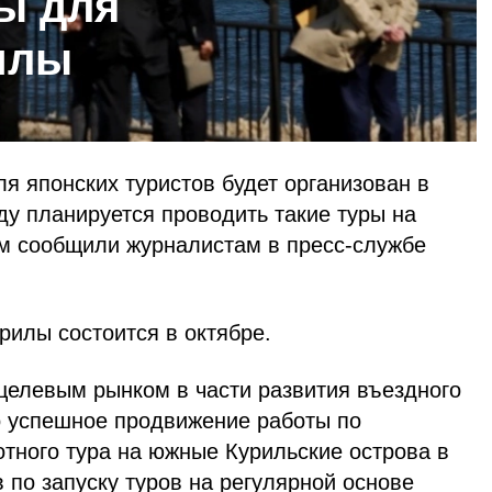
ы для
илы
я японских туристов будет организован в
ду планируется проводить такие туры на
ом сообщили журналистам в пресс-службе
рилы состоится в октябре.
 целевым рынком в части развития въездного
то успешное продвижение работы по
тного тура на южные Курильские острова в
в по запуску туров на регулярной основе