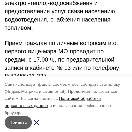
электро,-тепло,-водоснабжения и
предоставления услуг связи населению,
водоотведения, снабжения населения
топливом.
Прием граждан по личным вопросам и.о.
первого вице-мэра МО проводит по
средам, с 17.00 ч., по предварительной
записи в кабинете № 13 или по телефону
8(42455)21-327.
Cайт использует файлы cookies чтобы собирать статистику
Авторы:
admin
(Яндекс.Метрика и Liveinternet).
Продолжая пользоваться
сайтом, Вы соглашаетесь с
Политикой обработки
Понравилась статья?
персональных данных
и использовании cookies вашего
по оценке
5
пользователей
браузера.
5
4
3
2
1
Принять