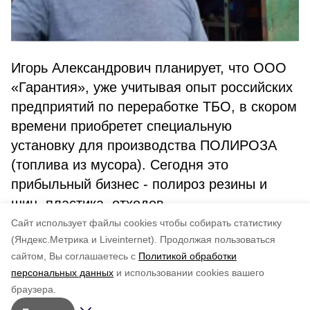
Игорь Александрович планирует, что ООО
«Гарантия», уже учитывая опыт российских
предприятий по переработке ТБО, в скором
времени приобретет специальную
установку для производства ПОЛИРОЗА
(топлива из мусора). Сегодня это
прибыльный бизнес - полироз резины и
шин, пластика, отходов.
Cайт использует файлы cookies чтобы собирать статистику
Авторы:
admin
(Яндекс.Метрика и Liveinternet).
Продолжая пользоваться
сайтом, Вы соглашаетесь с
Политикой обработки
Понравилась статья?
персональных данных
и использовании cookies вашего
по оценке
5
пользователей
браузера.
5
4
3
2
1