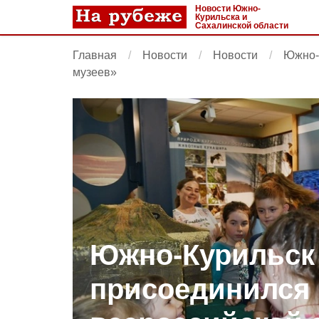
Новости Южно-
Курильска и
Сахалинской области
Главная
Новости
Новости
Южно-
музеев»
Южно-Курильск
присоединился 