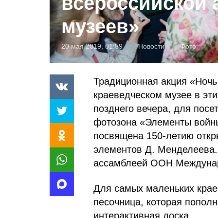
всероссийской 
музеев»
20 мая 2019, 01:59
Новости
Фото:
Традиционная акция «Ноч
краеведческом музее в эти
позднего вечера, для посе
фотозона «Элементы войны
посвящена 150-летию откр
элементов Д. Менделеева.
ассамблеей ООН Междунар
Для самых маленьких крае
песочница, которая пополн
интерактивная доска.