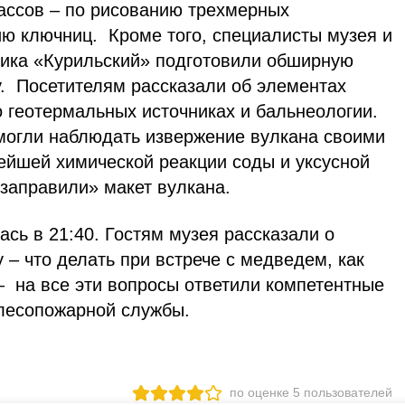
ассов – по рисованию трехмерных
ию ключниц. Кроме того, специалисты музея и
ника «Курильский» подготовили обширную
. Посетителям рассказали об элементах
 геотермальных источниках и бальнеологии.
могли наблюдать извержение вулкана своими
ейшей химической реакции соды и уксусной
заправили» макет вулкана.
сь в 21:40. Гостям музея рассказали о
 – что делать при встрече с медведем, как
– на все эти вопросы ответили компетентные
лесопожарной службы.
по оценке
5
пользователей