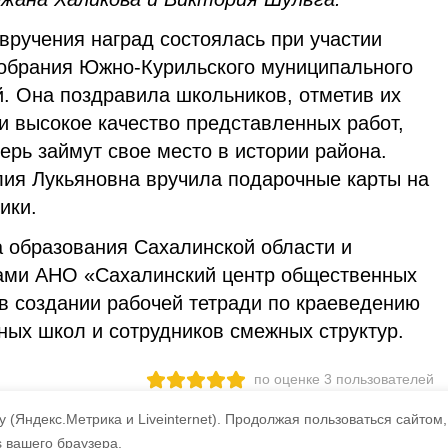
вручения наград состоялась при участии
обрания Южно-Курильского муниципального
й. Она поздравила школьников, отметив их
и высокое качество представленных работ,
перь займут свое место в истории района.
ия Лукьяновна вручила подарочные карты на
ики.
 образования Сахалинской области и
ами АНО «Сахалинский центр общественных
 в создании рабочей тетради по краеведению
ных школ и сотрудников смежных структур.
по оценке
3
пользователей
3
2
1
 (Яндекс.Метрика и Liveinternet).
Продолжая пользоваться сайтом,
s вашего браузера.