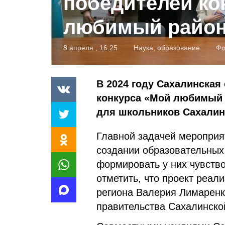
победителей ко
любимый райо
8 апреля , 16:25
Наука, образование
Фо
В 2024 году Сахалинская
конкурса «Мой любимый 
для школьников Сахалин
Главной задачей мероприя
создании образовательных
формировать у них чувств
отметить, что проект реал
региона Валерия Лимаренко
правительства Сахалинско