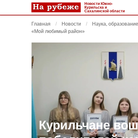
Новости Южно-
Курильска и
Сахалинской области
Главная
Новости
Наука, образовани
«Мой любимый район»
Курильчане вош