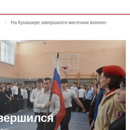
е
На Кунашире завершился месячник военно-
авершился