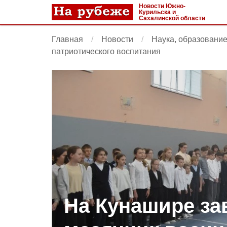
Новости Южно-
Курильска и
Сахалинской области
Главная
Новости
Наука, образовани
патриотического воспитания
На Кунашире з