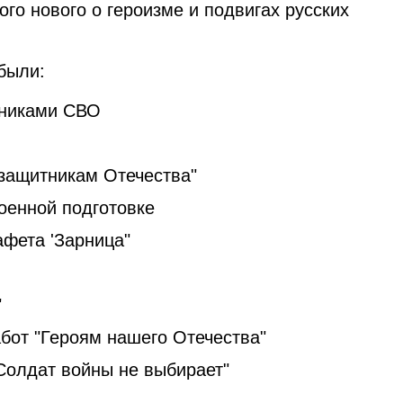
го нового о героизме и подвигах русских
были:
тниками СВО
 защитникам Отечества"
оенной подготовке
афета 'Зарница"
"
абот "Героям нашего Отечества"
Солдат войны не выбирает"