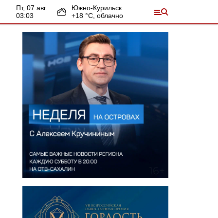
пт, 07 авг.
Южно-Курильск
03:03
+
18
°С,
облачно