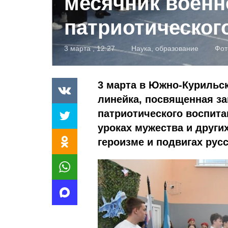
месячник военн
патриотическог
3 марта , 12:27
Наука, образование
Фот
3 марта в Южно-Курильс
линейка, посвященная з
патриотического воспита
уроках мужества и други
героизме и подвигах русс