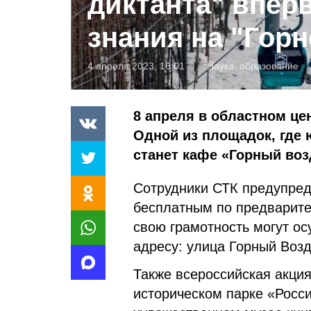
диктанта" впер
знания на "Горн
4 апреля 2023, 16:01
Наука, образование
8 апреля в областном це
Одной из площадок, где
станет кафе «Горный воз
Сотрудники СТК предупред
бесплатным по предварит
свою грамотность могут ос
адресу: улица Горный Возд
Также всероссийская акция
историческом парке «Росс