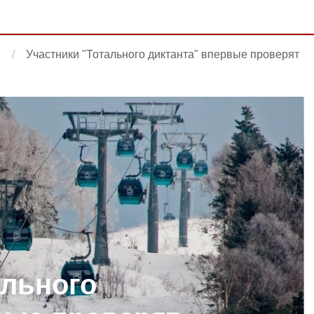
е
Участники "Тотального диктанта" впервые проверят
ального