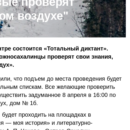
вые проверят
ом воздухе"
Фото:
нтре состоится «Тотальный диктант».
 южносахалинцы проверят свои знания,
дух».
или, что подъем до места проведения будет
ельным спискам. Все желающие проверить
уществить задуманное 8 апреля в 16:00 по
ух, дом № 1б.
 будет проходить на площадках в
ия — моя история» и литературно-