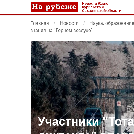
Новости Южно-
Курильска и
Сахалинской области
Главная
Новости
Наука, образовани
знания на "Горном воздухе"
Участники "Тот