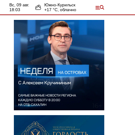
вс, 09 авг.
Южно-Курильск
18:03
+
17
°С,
облачно