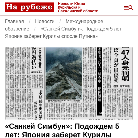
Новости Южно-
Курильска и
Сахалинской области
Главная
Новости
Международное
обозрение
«Санкей Симбун»: Подождем 5 лет:
Япония заберет Курилы «после Путина»
15 сентября 2019, 21:38
Международное обозрение
Фото:
«Санкей Симбун»: Подождем 5
лет: Япония заберет Курилы