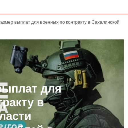
азмер выплат для военных по контракту в Сахалинской
выплат для
тракту в
ласти