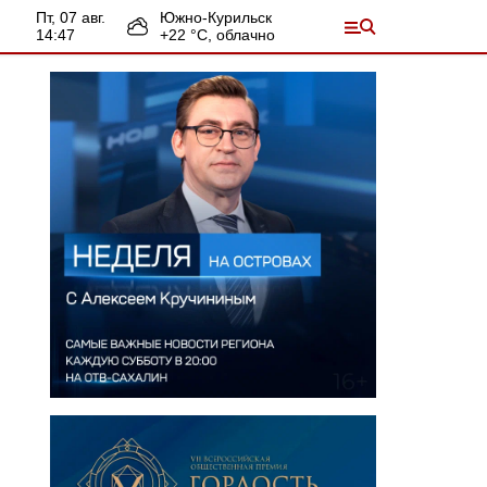
пт, 07 авг.
Южно-Курильск
14:47
+
22
°С,
облачно