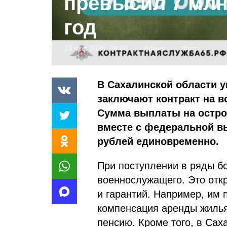
превысил 7 млн
год
23 мая 2025, 09:00
Армия
Фото:
В Сахалинской области 
заключают контракт на 
Сумма выплаты на остров
вместе с федеральной в
рублей единовременно.
При поступлении в ряды б
военнослужащего. Это отк
и гарантий. Например, им
компенсация аренды жилья
пенсию. Кроме того, в Сах