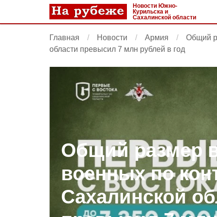
Новости Южно-
Курильска и
Сахалинской области
Главная
Новости
Армия
Общий р
области превысил 7 млн рублей в год
Общий размер 
военных по кон
Сахалинской об