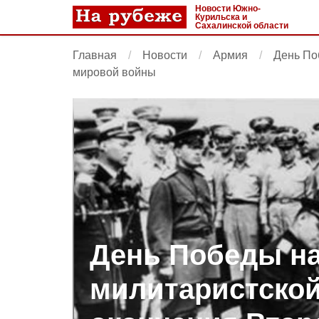
Новости Южно-
Курильска и
Сахалинской области
Главная
Новости
Армия
День По
мировой войны
День Победы н
милитаристской