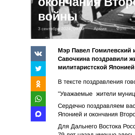
окончания Втор
войны
3 сентября 2024, 09:00
Армия
Фото:
Мэр Павел Гомилевский 
Савочкина поздравили ж
милитаристской Японией
В тексте поздравления гов
"Уважаемые жители муници
Сердечно поздравляем ва
Японией и окончания Втор
Для Дальнего Востока Рос
79 лет назад именно здесь