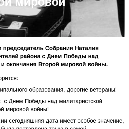
ой мировой
и председатель Собрания Наталия
ителей района с Днем Победы над
 и окончания Второй мировой войны.
орится:
пального образования, дорогие ветераны!
с с Днем Победы над милитаристской
ой мировой войны!
сии сегодняшняя дата имеет особое значение,
 была поставлена точка в самой