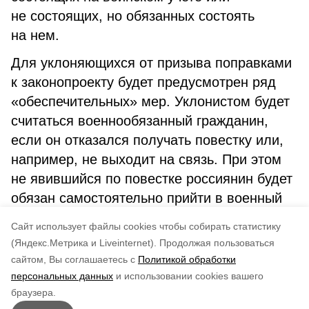
не состоящих, но обязанных состоять
на нем.
Для уклоняющихся от призыва поправками
к законопроекту будет предусмотрен ряд
«обеспечительных» мер. Уклонистом будет
считаться военнообязанный гражданин,
если он отказался получать повестку или,
например, не выходит на связь. При этом
не явившийся по повестке россиянин будет
обязан самостоятельно прийти в военный
комиссариат во время следующего призыва
Cайт использует файлы cookies чтобы собирать статистику
в течение двух недель после его начала.
(Яндекс.Метрика и Liveinternet).
Продолжая пользоваться
сайтом, Вы соглашаетесь с
Политикой обработки
Понравилась статья?
персональных данных
и использовании cookies вашего
по оценке
3
пользователей
браузера.
5
4
3
2
1