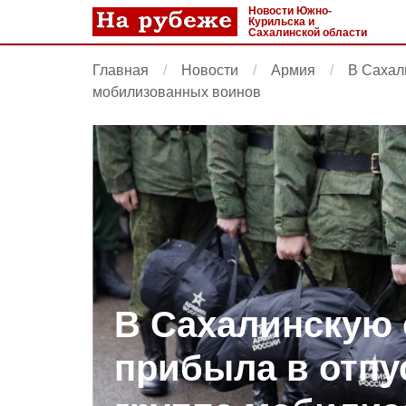
Новости Южно-
Курильска и
Сахалинской области
Главная
Новости
Армия
В Сахал
мобилизованных воинов
В Сахалинскую 
прибыла в отпу