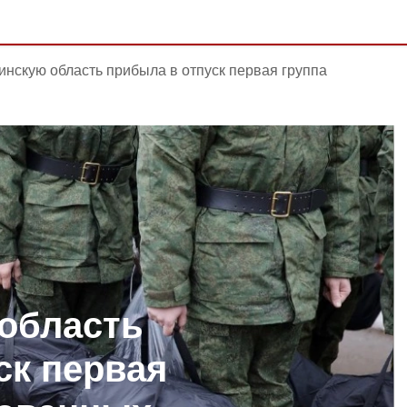
инскую область прибыла в отпуск первая группа
область
ск первая