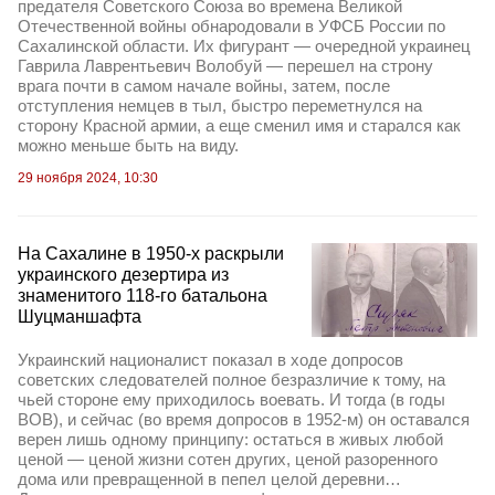
предателя Советского Союза во времена Великой
Отечественной войны обнародовали в УФСБ России по
Сахалинской области. Их фигурант — очередной украинец
Гаврила Лаврентьевич Волобуй — перешел на строну
врага почти в самом начале войны, затем, после
отступления немцев в тыл, быстро переметнулся на
сторону Красной армии, а еще сменил имя и старался как
можно меньше быть на виду.
29 ноября 2024, 10:30
На Сахалине в 1950-х раскрыли
украинского дезертира из
знаменитого 118-го батальона
Шуцманшафта
Украинский националист показал в ходе допросов
советских следователей полное безразличие к тому, на
чьей стороне ему приходилось воевать. И тогда (в годы
ВОВ), и сейчас (во время допросов в 1952-м) он оставался
верен лишь одному принципу: остаться в живых любой
ценой — ценой жизни сотен других, ценой разоренного
дома или превращенной в пепел целой деревни…