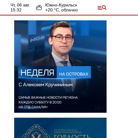
чт, 06 авг.
Южно-Курильск
15:32
+
20
°С,
облачно