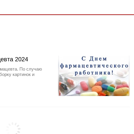
евта 2024
рмацевта. По случаю
борку картинок и