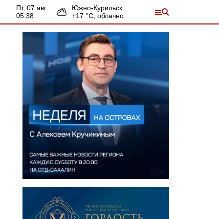
пт, 07 авг.
Южно-Курильск
05:38
+
17
°С,
облачно