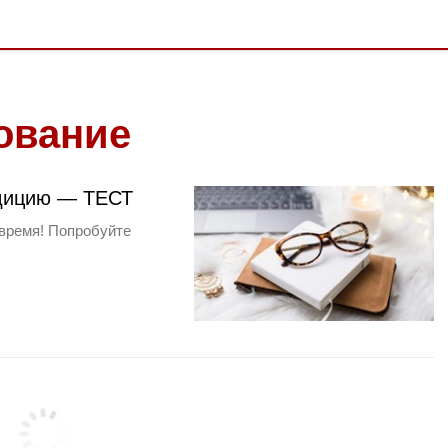
ование
удицию — ТЕСТ
время! Попробуйте