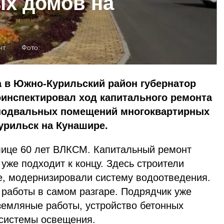
х домов на
нт
Фото:
а в Южно-Курильский район губернатор
оинспектировал ход капитального ремонта
 подвальных помещений многоквартирных
урильск на Кунашире.
лице 60 лет ВЛКСМ. Капитальный ремонт
уже подходит к концу. Здесь строители
е, модернизировали систему водоотведения.
 работы в самом разгаре. Подрядчик уже
емляные работы, устройство бетонных
 системы освещения.