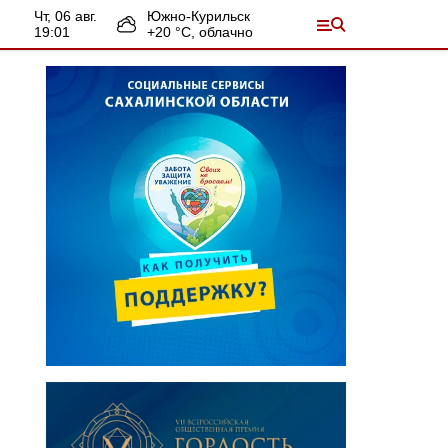
чт, 06 авг.
Южно-Курильск
19:01
+
20
°С,
облачно