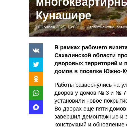
многоквартирны
Кунашире
10 ноября 2025, 13:05
Строительство, ремо
В рамках рабочего визит
Сахалинской области пр
дворовых территорий и
домов в поселке Южно-К
Работы развернулись на у
дворов у домов № 3 и № 7 
установили новое покрыти
Во дворах еще пяти домов
завершил демонтажные и з
конструкций и обновление