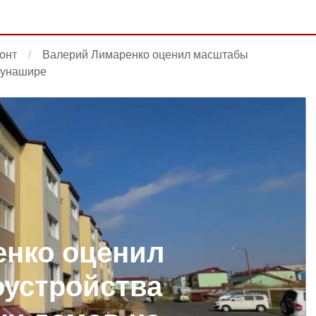
онт
Валерий Лимаренко оценил масштабы
Кунашире
енко оценил
устройства