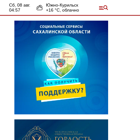
сб, 08 авг.
Южно-Курильск
04:57
+
16
°С,
облачно