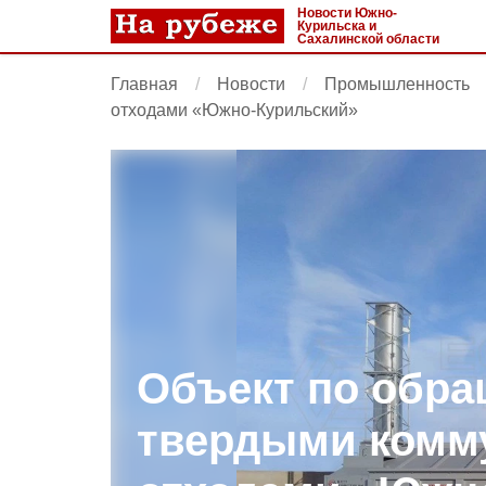
Новости Южно-
Курильска и
Сахалинской области
Главная
Новости
Промышленность
отходами «Южно-Курильский»
Объект по обра
твердыми ком