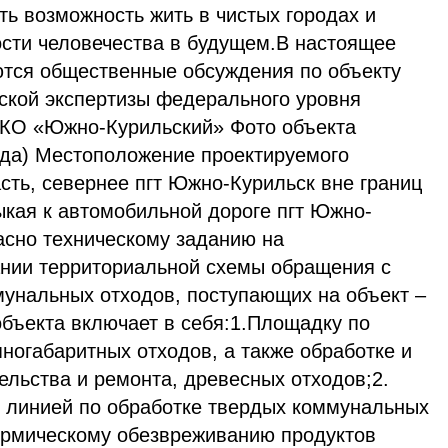
еть возможность жить в чистых городах и
ости человечества в будущем.В настоящее
тся общественные обсуждения по объекту
еской экспертизы федерального уровня
ТКО «Южно-Курильский» Фото объекта
ода) Местоположение проектируемого
сть, севернее пгт Южно-Курильск вне границ
ыкая к автомобильной дороге пгт Южно-
асно техническому заданию на
ании территориальной схемы обращения с
мунальных отходов, поступающих на объект –
объекта включает в себя:1.Площадку по
пногабаритных отходов, а также обработке и
ельства и ремонта, древесных отходов;2.
 линией по обработке твердых коммунальных
термическому обезвреживанию продуктов