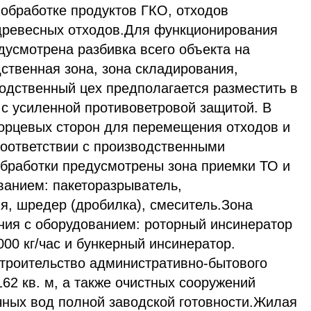
 обработке продуктов ГКО, отходов
 древесных отходов.Для функционирования
дусмотрена разбивка всего объекта на
ственная зона, зона складирования,
одственный цех предполагается разместить в
 с усиленной противоветровой защитой. В
орцевых сторон для перемещения отходов и
соответствии с производственными
бработки предусмотрены зона приемки ТО и
ванием: пакеторазрыватель,
я, шредер (дробилка), смеситель.Зона
ния с оборудованием: роторный инсинератор
00 кг/час и бункерный инсинератор.
троительство административно-бытового
2 кв. м, а также очистных сооружений
чных вод полной заводской готовности.Жилая