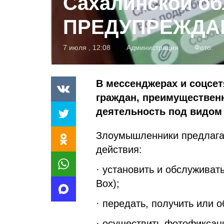
Сахалинской об
ПРЕДУПРЕЖДА
7 июля , 12:08
Администрация
Фото:
В мессенджерах и соцсет
граждан, преимуществен
деятельность под видом
Злоумышленники предлага
действия:
· установить и обслужива
Box);
· передать, получить или 
· осуществить фотофиксац