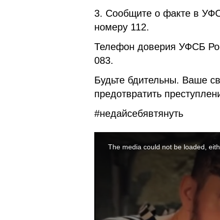
3. Сообщите о факте в УФ
номеру 112.
Телефон доверия УФСБ Росс
083.
Будьте бдительны. Ваше с
предотвратить преступлени
#недайсебявтянуть
This
is
a
The media could not be loaded, eith
modal
window.