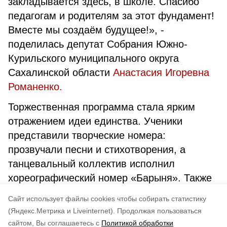
закладывается здесь, в школе. Спасибо
педагогам и родителям за этот фундамент!
Вместе мы создаём будущее!»,
-
поделилась депутат Собрания Южно-
Курильского муниципального округа
Сахалинской области
Анастасия Игоревна
Романенко.
Торжественная программа стала ярким
отражением идеи единства. Ученики
представили творческие номера:
прозвучали песни и стихотворения, а
танцевальный коллектив исполнил
хореографический номер «Барыня». Также
в рамках линейки состоялась церемония
Cайт использует файлы cookies чтобы собирать статистику
награждения учащихся.
(Яндекс.Метрика и Liveinternet).
Продолжая пользоваться
сайтом, Вы соглашаетесь с
Политикой обработки