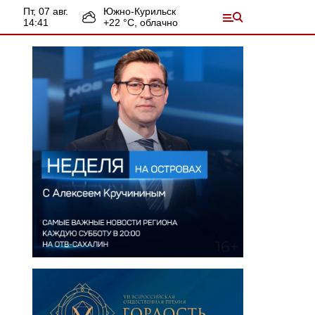
пт, 07 авг.
Южно-Курильск
14:41
+
22
°С,
облачно