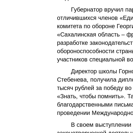
Губернатор вручил п
отличившихся членов «Еди
комитета по обороне Геор
«Сахалинская область – фр
разработке законодательст
обороноспособности стран
участников специальной в
Директор школы Горно
Стебенева, получила дипл
тысяч рублей за победу в
«Знать, чтобы помнить». 
благодарственными письма
проведении Международног
В своем выступлении 
законотворческой деятель