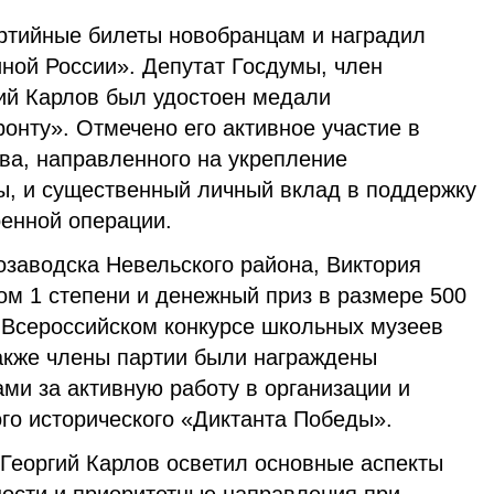
артийные билеты новобранцам и наградил
ной России». Депутат Госдумы, член
гий Карлов был удостоен медали
онту». Отмечено его активное участие в
ва, направленного на укрепление
ы, и существенный личный вклад в поддержку
оенной операции.
заводска Невельского района, Виктория
ом 1 степени и денежный приз в размере 500
о Всероссийском конкурсе школьных музеев
Также члены партии были награждены
ми за активную работу в организации и
о исторического «Диктанта Победы».
Георгий Карлов осветил основные аспекты
ности и приоритетные направления при