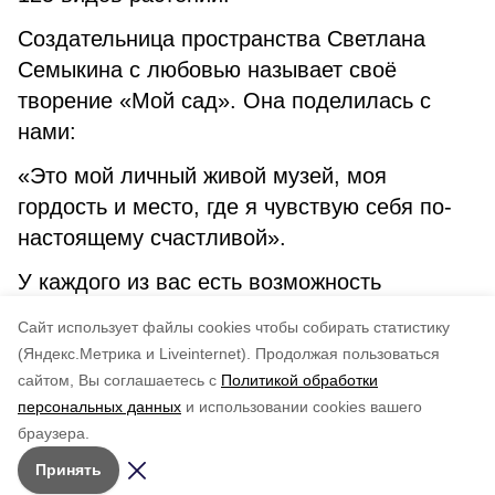
Создательница пространства Светлана
Семыкина с любовью называет своё
творение «Мой сад». Она поделилась с
нами:
«Это мой личный живой музей, моя
гордость и место, где я чувствую себя по-
настоящему счастливой».
У каждого из вас есть возможность
поддержать участников! На сайте конкурса
Cайт использует файлы cookies чтобы собирать статистику
уже стартовало народное голосование.
(Яндекс.Метрика и Liveinternet).
Продолжая пользоваться
сайтом, Вы соглашаетесь с
Политикой обработки
Понравилась статья?
персональных данных
и использовании cookies вашего
по оценке
4
пользователей
браузера.
5
4
3
2
1
Принять