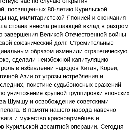
тствую вас по случаю открытия
й, посвященных 80-летию Курильской
ды над милитаристской Японией и окончания
ша страна внесла решающий вклад в разгром
го завершения Великой Отечественной войны -
свой союзнический долг. Стремительные
динальным образом изменили стратегическую
оке, сделали неизбежной капитуляцию
роль в избавлении народов Китая, Кореи,
точной Азии от угрозы истребления и
следних, поистине судьбоносных сражений
ло уничтожение крупной группировки японских
ова Шумшу и освобождение советскими
пелага. В памяти нашего народа навечно
твага и мужество красноармейцев и
ов Курильской десантной операции. Сегодня