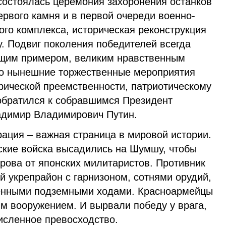
 состоялась церемония захоронения останков
ервого камня и в первой очереди военно-
го комплекса, историческая реконструкция
. Подвиг поколения победителей всегда
ющим примером, великим нравственным
то нынешние торжественные мероприятия
рической преемственности, патриотическому
обратился к собравшимся Президент
адимир Владимирович Путин.
ация – важная страница в мировой истории.
тские войска высадились на Шумшу, чтобы
рова от японских милитаристов. Противник
 укрепрайон с гарнизоном, сотнями орудий,
ненными подземными ходами. Красноармейцы
им вооружением. И вырвали победу у врага,
исленное превосходство.