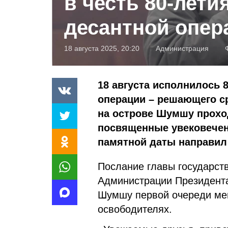
в честь 80-лети
десантной опер
18 августа 2025, 20:20
Администрация
18 августа исполнилось 
операции – решающего с
на острове Шумшу прохо
посвященные увековечен
памятной даты направил
Послание главы государст
Администрации Президента
Шумшу первой очереди мем
освободителях.