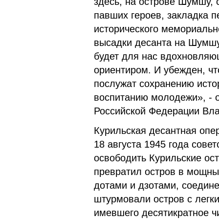
здесь, на острове Шумшу,
павших героев, закладка п
исторического мемориально
высадки десанта на Шумшу
будет для нас вдохновля
ориентиром. И убежден, ч
послужат сохранению исто
воспитанию молодежи», - 
Российской Федерации Вл
Курильская десантная опер
18 августа 1945 года сове
освободить Курильские ост
превратил остров в мощный
дотами и дзотами, соеди
штурмовали остров с легк
имевшего десятикратное ч