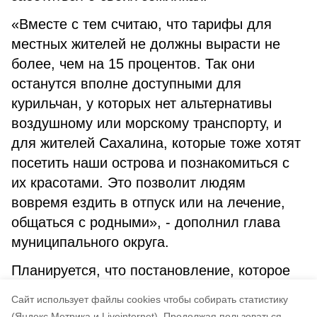
«Вместе с тем считаю, что тарифы для
местных жителей не должны вырасти не
более, чем на 15 процентов. Так они
останутся вполне доступными для
курильчан, у которых нет альтернативы
воздушному или морскому транспорту, и
для жителей Сахалина, которые тоже хотят
посетить наши острова и познакомиться с
их красотами. Это позволит людям
вовремя ездить в отпуск или на лечение,
общаться с родными», - дополнил глава
муниципального округа.
Планируется, что постановление, которое
разрабатывается в настоящее время
Cайт использует файлы cookies чтобы собирать статистику
вступит в силу с 1 марта 2025 года.
(Яндекс.Метрика и Liveinternet).
Продолжая пользоваться