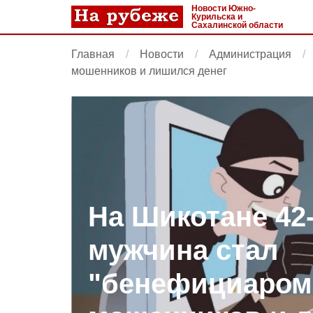
Новости Южно-
Курильска и
Сахалинской области
Главная
Новости
Администрация
мошенников и лишился денег
На Шикотане 42
мужчина стал
"бенефициаром