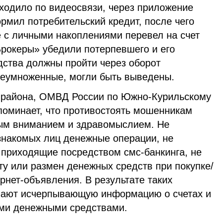
ходило по видеосвязи, через приложение
рмил потребительский кредит, после чего
е с личными накоплениями перевел на счет
Брокеры» убедили потерпевшего и его
дства должны пройти через оборот
реумноженные, могли быть выведены.
 района, ОМВД России по Южно-Курильскому
поминает, что противостоять мошенникам
м вниманием и здравомыслием. Не
знакомых лиц денежные операции, не
 приходящие посредством смс-банкинга, не
ту или размен денежных средств при покупке/
рнет-объявления. В результате таких
чают исчерпывающую информацию о счетах и
ими денежными средствами.