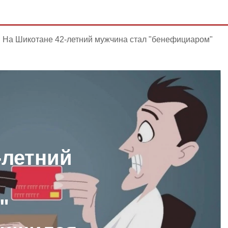
На Шикотане 42-летний мужчина стал "бенефициаром"
-летний
"