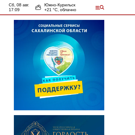
сб, 08 авг.
Южно-Курильск
17:09
+
21
°С,
облачно