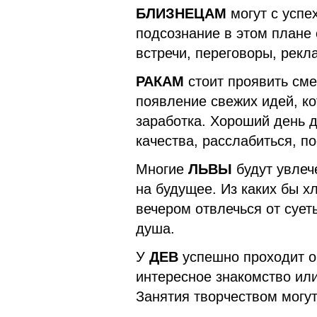
БЛИЗНЕЦАМ
могут с успе
подсознание в этом плане 
встречи, переговоры, рекл
РАКАМ
стоит проявить сме
появление свежих идей, ко
заработка. Хороший день д
качества, расслабиться, п
Многие
ЛЬВЫ
будут увлеч
на будущее. Из каких бы х
вечером отвлечься от суеты
душа.
У
ДЕВ
успешно проходит о
интересное знакомство ил
Занятия творчеством могут